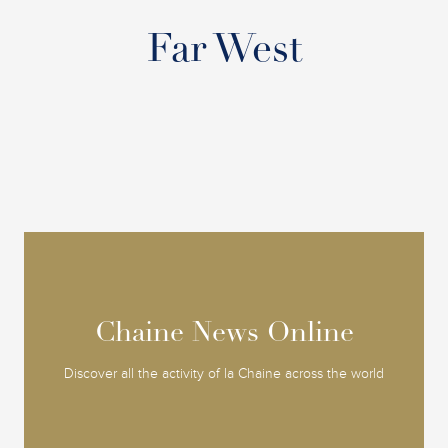
Far West
Chaine News Online
Chaine News Online
Discover all the activity of la Chaine across the world