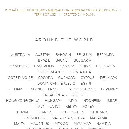
©
CHAÎNE DES RÔTISSEURS - INTERNATIONAL ASSOCIATION OF GASTRONOMY
|
TERMS OF USE
|
CREATED BY INDUXIA
AROUND THE WORLD
AUSTRALIA
AUSTRIA
BAHRAIN
BELGIUM
BERMUDA
BRAZIL
BRUNEI
BULGARIA
CAMBODIA
CAMEROON
CANADA
CHINA
COLOMBIA
COOK ISLANDS
COSTA RICA
CÔTE D'IVOIRE
CROATIA
CURACAO
CYPRUS
DENMARK
DOMINICAN REPUBLIC
EGYPT
ETHIOPIA
FINLAND
FRANCE
FRENCH GUIANA
GERMANY
GREAT BRITAIN
GREECE
HONG KONG CHINA
HUNGARY
INDIA
INDONESIA
ISRAEL
ITALY
JAPAN
KENYA
KOREA
KUWAIT
LEBANON
LIECHTENSTEIN
LITHUANIA
LUXEMBOURG
MACAU SAR, CHINA
MALAYSIA
MALTA
MAURITIUS
MEXICO
MYANMAR
NAMIBIA