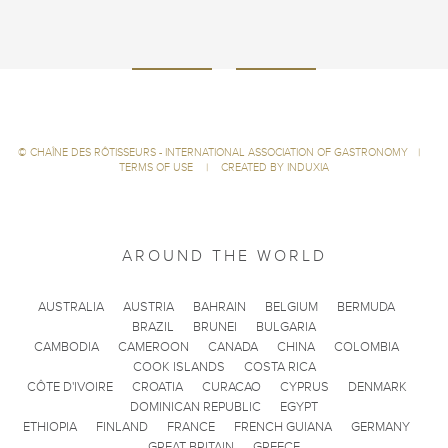
©
CHAÎNE DES RÔTISSEURS - INTERNATIONAL ASSOCIATION OF GASTRONOMY
|
TERMS OF USE
|
CREATED BY INDUXIA
AROUND THE WORLD
AUSTRALIA
AUSTRIA
BAHRAIN
BELGIUM
BERMUDA
BRAZIL
BRUNEI
BULGARIA
CAMBODIA
CAMEROON
CANADA
CHINA
COLOMBIA
COOK ISLANDS
COSTA RICA
CÔTE D'IVOIRE
CROATIA
CURACAO
CYPRUS
DENMARK
DOMINICAN REPUBLIC
EGYPT
ETHIOPIA
FINLAND
FRANCE
FRENCH GUIANA
GERMANY
GREAT BRITAIN
GREECE