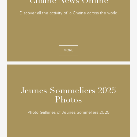
Chaine News Online
Chaine News Online
Discover all the activity of la Chaine across the world
MORE
Jeunes Sommeliers 2025
Jeunes Sommeliers 2025
Photos
Photos
Photo Galleries of Jeunes Sommeliers 2025