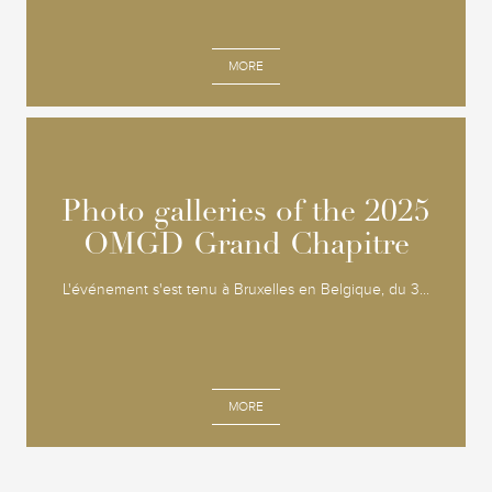
MORE
Photo galleries of the 2025
Photo galleries of the 2025
OMGD Grand Chapitre
OMGD Grand Chapitre
L'événement s'est tenu à Bruxelles en Belgique, du 3...
MORE