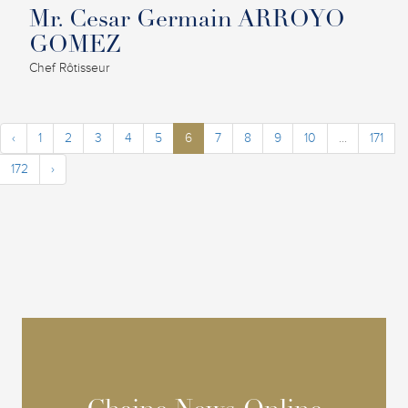
Mr. Cesar Germain ARROYO
GOMEZ
Chef Rôtisseur
‹
1
2
3
4
5
6
7
8
9
10
...
171
172
›