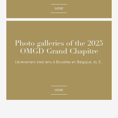
MORE
Photo galleries of the 2025
Photo galleries of the 2025
OMGD Grand Chapitre
OMGD Grand Chapitre
L'événement s'est tenu à Bruxelles en Belgique, du 3...
MORE