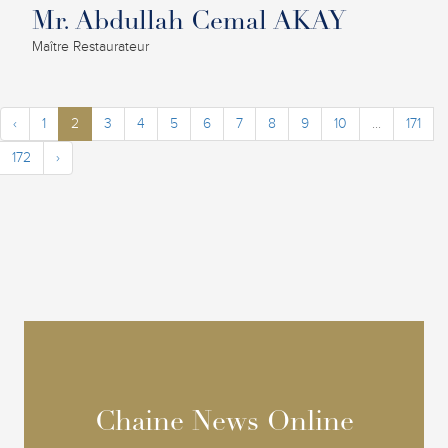
Mr. Abdullah Cemal AKAY
Maître Restaurateur
‹
1
2
3
4
5
6
7
8
9
10
...
171
172
›
Chaine News Online
Chaine News Online