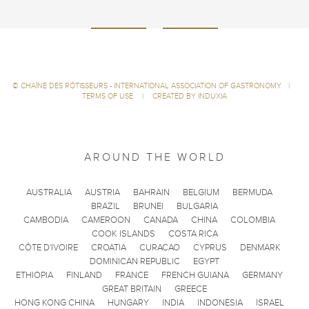
©
CHAÎNE DES RÔTISSEURS - INTERNATIONAL ASSOCIATION OF GASTRONOMY
|
TERMS OF USE
|
CREATED BY INDUXIA
AROUND THE WORLD
AUSTRALIA
AUSTRIA
BAHRAIN
BELGIUM
BERMUDA
BRAZIL
BRUNEI
BULGARIA
CAMBODIA
CAMEROON
CANADA
CHINA
COLOMBIA
COOK ISLANDS
COSTA RICA
CÔTE D'IVOIRE
CROATIA
CURACAO
CYPRUS
DENMARK
DOMINICAN REPUBLIC
EGYPT
ETHIOPIA
FINLAND
FRANCE
FRENCH GUIANA
GERMANY
GREAT BRITAIN
GREECE
HONG KONG CHINA
HUNGARY
INDIA
INDONESIA
ISRAEL